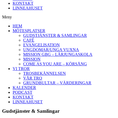
KONTAKT
LINNEAHUSET
Meny
HEM
MÖTESPLATSER
GUDSTJÄNSTER & SAMLINGAR
CAFÉ
EVANGELISATION
UNGDOMAR/UNGA VUXNA
MISSION GBG – LÄRJUNGASKOLA
MISSION
COME AS YOU ARE – KÖRSÅNG
VI TROR
TROSBEKÄNNELSEN
VÅR TRO
GRUNDBULTAR – VÄRDERINGAR
KALENDER
PODCAST
KONTAKT
LINNEAHUSET
Gudstjänster & Samlingar